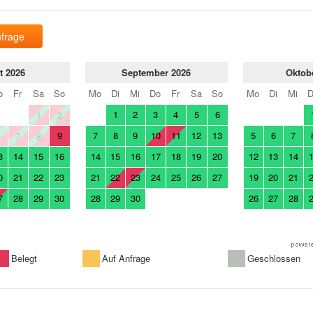
frage
t 2026
September 2026
Oktob
o
Fr
Sa
So
Mo
Di
Mi
Do
Fr
Sa
So
Mo
Di
Mi
1
2
3
4
5
6
1
2
9
7
8
9
10
11
12
13
5
6
7
6
7
8
3
14
15
16
14
15
16
17
18
19
20
12
13
14
0
21
22
23
21
22
23
24
25
26
27
19
20
21
7
28
29
30
28
29
30
26
27
28
Belegt
Auf Anfrage
Geschlossen