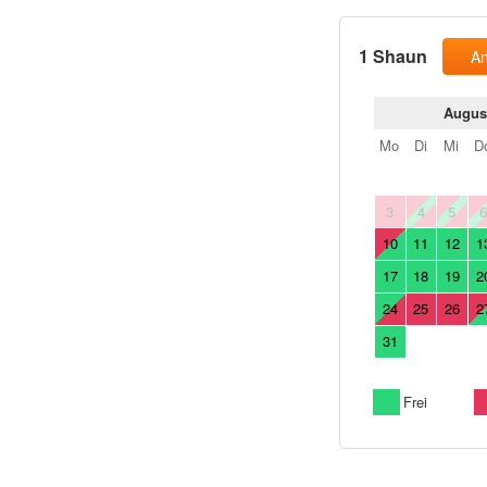
1 Shaun
An
Augus
Mo
Di
Mi
D
3
4
5
10
11
12
1
17
18
19
2
24
25
26
2
31
Frei