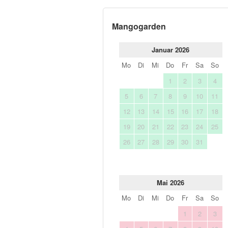
Mangogarden
Januar 2026
Mo
Di
Mi
Do
Fr
Sa
So
1
2
3
4
5
6
7
8
9
10
11
12
13
14
15
16
17
18
19
20
21
22
23
24
25
26
27
28
29
30
31
Mai 2026
Mo
Di
Mi
Do
Fr
Sa
So
1
2
3