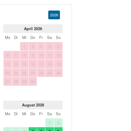
2026
April 2026
Mo
Di
Mi
Do
Fr
Sa
So
1
2
3
4
5
6
7
8
9
10
11
12
13
14
15
16
17
18
19
20
21
22
23
24
25
26
27
28
29
30
August 2026
Mo
Di
Mi
Do
Fr
Sa
So
1
2