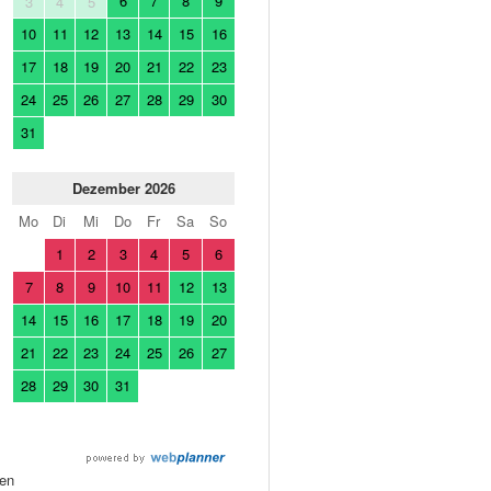
6
7
8
9
3
4
5
10
11
12
13
14
15
16
17
18
19
20
21
22
23
24
25
26
27
28
29
30
31
Dezember 2026
Mo
Di
Mi
Do
Fr
Sa
So
1
2
3
4
5
6
7
8
9
10
11
12
13
14
15
16
17
18
19
20
21
22
23
24
25
26
27
28
29
30
31
en