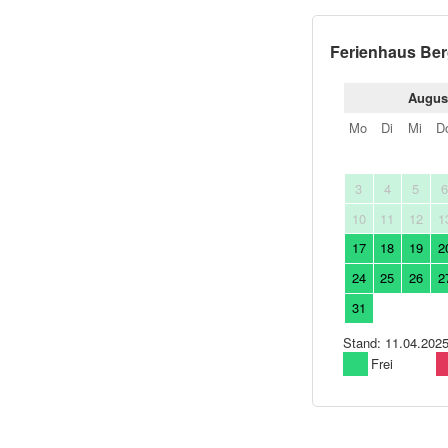
Ferienhaus Ber
Augus
Mo
Di
Mi
D
3
4
5
10
11
12
1
17
18
19
2
24
25
26
2
31
Stand: 11.04.2025
Frei