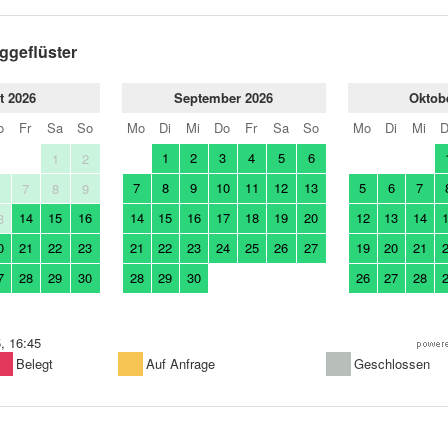
ggeflüster
t 2026
September 2026
Oktob
o
Fr
Sa
So
Mo
Di
Mi
Do
Fr
Sa
So
Mo
Di
Mi
1
2
3
4
5
6
1
2
7
8
9
10
11
12
13
5
6
7
6
7
8
9
14
15
16
14
15
16
17
18
19
20
12
13
14
3
0
21
22
23
21
22
23
24
25
26
27
19
20
21
7
28
29
30
28
29
30
26
27
28
, 16:45
Belegt
Auf Anfrage
Geschlossen