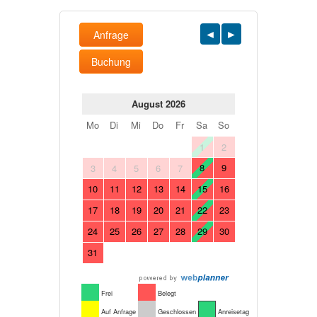
Anfrage
Buchung
August 2026
Mo
Di
Mi
Do
Fr
Sa
So
1
2
8
9
3
4
5
6
7
10
11
12
13
14
15
16
17
18
19
20
21
22
23
24
25
26
27
28
29
30
31
Frei
Belegt
Auf Anfrage
Geschlossen
Anreisetag