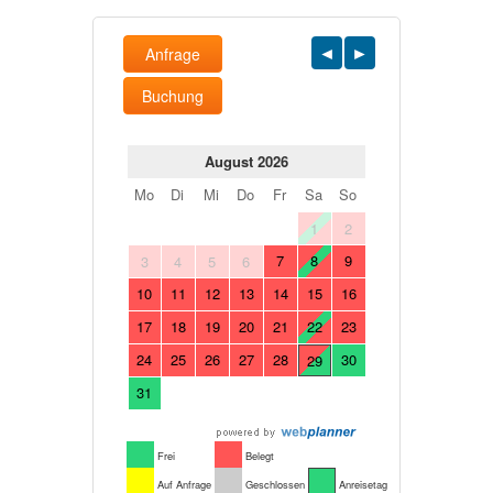
Anfrage
Buchung
August 2026
Mo
Di
Mi
Do
Fr
Sa
So
1
2
7
8
9
3
4
5
6
10
11
12
13
14
15
16
17
18
19
20
21
22
23
24
25
26
27
28
30
29
31
Frei
Belegt
Auf Anfrage
Geschlossen
Anreisetag