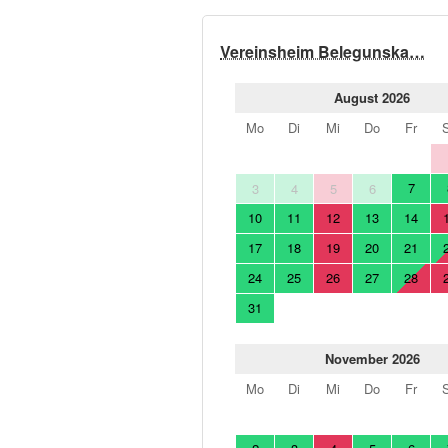
Vereinsheim Belegunska…
August 2026
Mo
Di
Mi
Do
Fr
7
3
4
5
6
10
11
12
13
14
17
18
19
20
21
24
25
26
27
28
31
November 2026
Mo
Di
Mi
Do
Fr