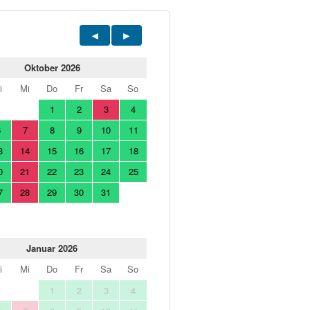
Oktober 2026
i
Mi
Do
Fr
Sa
So
1
2
3
4
6
7
8
9
10
11
3
14
15
16
17
18
0
21
22
23
24
25
7
28
29
30
31
Januar 2026
i
Mi
Do
Fr
Sa
So
1
2
3
4