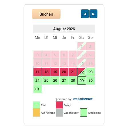
Buchen
August 2026
Mo
Di
Mi
Do
Fr
Sa
So
1
2
3
4
5
6
7
8
9
10
11
12
13
14
15
16
17
18
19
20
21
23
22
24
25
26
27
28
30
29
31
Frei
Belegt
Auf Anfrage
Geschlossen
Anreisetag