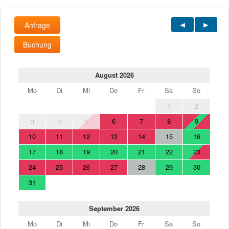
Anfrage
Buchung
August 2026
Mo
Di
Mi
Do
Fr
Sa
So
1
2
6
7
8
9
3
4
5
10
11
12
13
14
15
16
17
18
19
20
21
22
23
24
25
26
27
28
29
30
31
September 2026
Mo
Di
Mi
Do
Fr
Sa
So