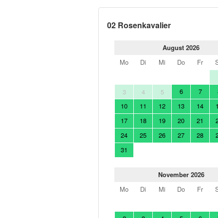
02 Rosenkavalier
August 2026
Mo
Di
Mi
Do
Fr
6
7
3
4
5
10
11
12
13
14
17
18
19
20
21
24
25
26
27
28
31
November 2026
Mo
Di
Mi
Do
Fr