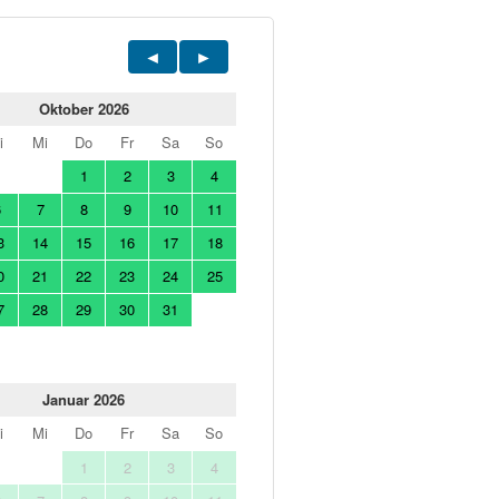
Oktober 2026
i
Mi
Do
Fr
Sa
So
1
2
3
4
6
7
8
9
10
11
3
14
15
16
17
18
0
21
22
23
24
25
7
28
29
30
31
Januar 2026
i
Mi
Do
Fr
Sa
So
1
2
3
4