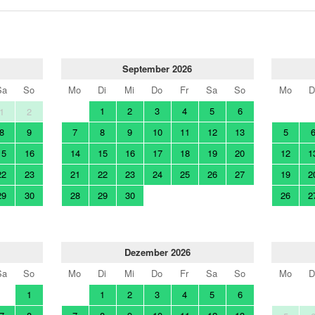
September 2026
Sa
So
Mo
Di
Mi
Do
Fr
Sa
So
Mo
D
1
2
3
4
5
6
1
2
8
9
7
8
9
10
11
12
13
5
15
16
14
15
16
17
18
19
20
12
1
22
23
21
22
23
24
25
26
27
19
2
29
30
28
29
30
26
2
Dezember 2026
Sa
So
Mo
Di
Mi
Do
Fr
Sa
So
Mo
D
1
1
2
3
4
5
6