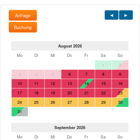
Anfrage
Buchung
August 2026
Mo
Di
Mi
Do
Fr
Sa
So
1
2
6
7
8
9
3
4
5
10
11
12
13
14
15
16
17
18
19
20
21
22
23
24
25
26
27
28
29
30
31
September 2026
Mo
Di
Mi
Do
Fr
Sa
So