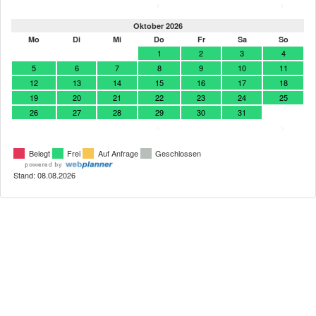
>
>
Oktober 2026
Mo
Di
Mi
Do
Fr
Sa
So
1
2
3
4
5
6
7
8
9
10
11
12
13
14
15
16
17
18
19
20
21
22
23
24
25
26
27
28
29
30
31
>
>
Belegt
Frei
Auf Anfrage
Geschlossen
Stand: 08.08.2026