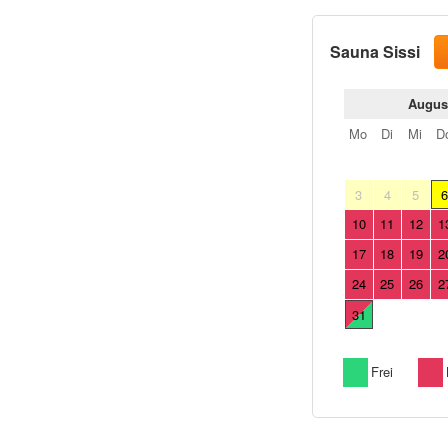
Sauna Sissi
Augus
Mo
Di
Mi
D
3
4
5
10
11
12
1
17
18
19
2
24
25
26
2
31
Frei