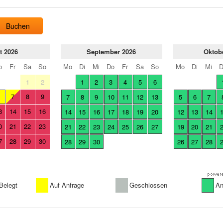
Buchen
t 2026
September 2026
Oktob
o
Fr
Sa
So
Mo
Di
Mi
Do
Fr
Sa
So
Mo
Di
Mi
1
2
1
2
3
4
5
6
7
8
9
6
7
8
9
10
11
12
13
5
6
7
3
14
15
16
14
15
16
17
18
19
20
12
13
14
0
21
22
23
21
22
23
24
25
26
27
19
20
21
7
28
29
30
28
29
30
26
27
28
Belegt
Auf Anfrage
Geschlossen
An