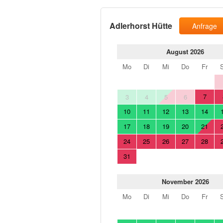
Adlerhorst Hütte
Anfrage
August 2026
Mo
Di
Mi
Do
Fr
7
3
4
5
6
10
11
12
13
14
17
18
19
20
21
24
25
26
27
28
31
November 2026
Mo
Di
Mi
Do
Fr