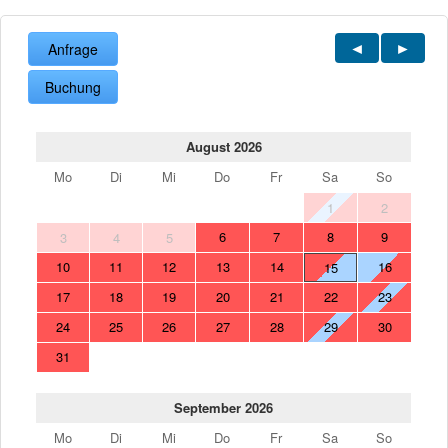
Anfrage
Buchung
August 2026
Mo
Di
Mi
Do
Fr
Sa
So
1
2
6
7
8
9
3
4
5
10
11
12
13
14
16
15
17
18
19
20
21
22
23
24
25
26
27
28
29
30
31
September 2026
Mo
Di
Mi
Do
Fr
Sa
So