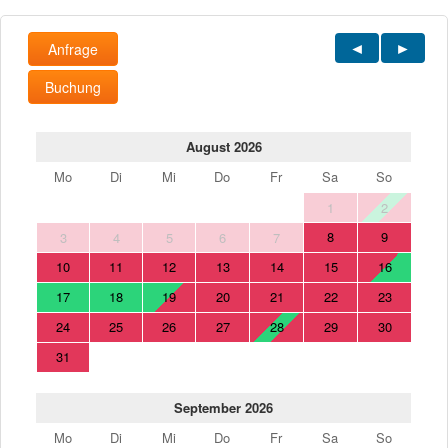
Anfrage
Buchung
August 2026
Mo
Di
Mi
Do
Fr
Sa
So
1
2
8
9
3
4
5
6
7
10
11
12
13
14
15
16
17
18
19
20
21
22
23
24
25
26
27
28
29
30
31
September 2026
Mo
Di
Mi
Do
Fr
Sa
So