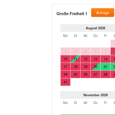
Anfrage
Große Freiheit 1
August 2026
Mo
Di
Mi
Do
Fr
3
4
5
6
7
10
11
12
13
14
17
18
19
20
21
24
25
26
27
28
31
November 2026
Mo
Di
Mi
Do
Fr