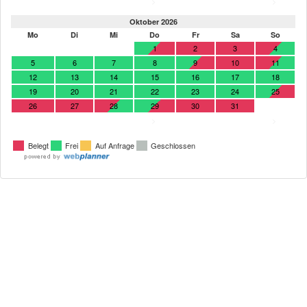
>
>
Oktober 2026
Mo
Di
Mi
Do
Fr
Sa
So
1
2
3
4
5
6
7
8
9
10
11
12
13
14
15
16
17
18
19
20
21
22
23
24
25
26
27
28
29
30
31
>
>
Belegt
Frei
Auf Anfrage
Geschlossen