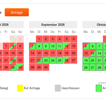
e
Anfrage
t 2026
September 2026
Oktob
o
Fr
Sa
So
Mo
Di
Mi
Do
Fr
Sa
So
Mo
Di
Mi
1
2
3
4
5
6
1
2
7
8
9
12
13
6
7
8
9
10
11
5
6
7
3
14
15
16
14
15
16
17
18
19
20
12
13
14
0
21
22
23
21
26
27
22
23
24
25
19
20
21
7
28
30
28
29
30
29
26
27
28
Belegt
Auf Anfrage
Geschlossen
An