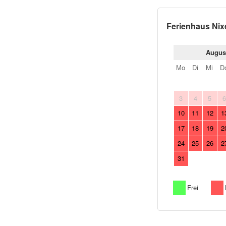
Ferienhaus Nix
Augus
Mo
Di
Mi
D
3
4
5
10
11
12
1
17
18
19
2
24
25
26
2
31
Frei