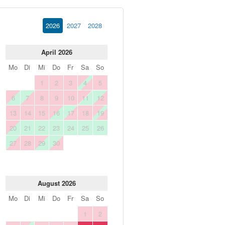
2026
2027
2028
April 2026
Mo
Di
Mi
Do
Fr
Sa
So
1
2
3
4
5
6
7
8
9
10
11
12
13
14
15
16
17
18
19
20
21
22
23
24
25
26
27
28
29
30
August 2026
Mo
Di
Mi
Do
Fr
Sa
So
1
2