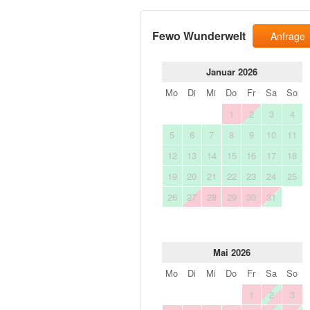
Fewo Wunderwelt
Anfrage
Januar 2026
Mo
Di
Mi
Do
Fr
Sa
So
1
2
3
4
5
6
7
8
9
10
11
12
13
14
15
16
17
18
19
20
21
22
23
24
25
26
27
28
29
30
31
Mai 2026
Mo
Di
Mi
Do
Fr
Sa
So
1
2
3