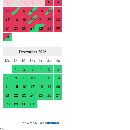
8
9
3
4
5
6
7
10
11
12
13
14
15
16
17
18
19
20
21
22
23
24
25
26
27
28
29
30
31
Dezember 2026
Mo
Di
Mi
Do
Fr
Sa
So
1
2
3
4
5
6
7
8
9
10
11
12
13
14
15
16
17
18
19
20
21
22
23
24
25
26
27
28
29
30
31
en