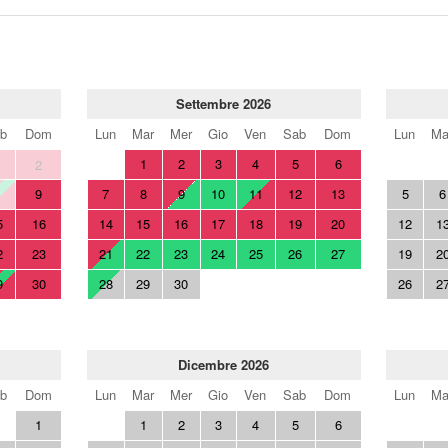
Settembre 2026
b
Dom
Lun
Mar
Mer
Gio
Ven
Sab
Dom
Lun
Ma
1
2
3
4
5
6
2
9
7
8
9
10
11
12
13
5
6
5
16
14
15
16
17
18
19
20
12
1
2
23
21
22
23
24
25
26
27
19
2
9
30
28
29
30
26
2
Dicembre 2026
b
Dom
Lun
Mar
Mer
Gio
Ven
Sab
Dom
Lun
Ma
1
1
2
3
4
5
6