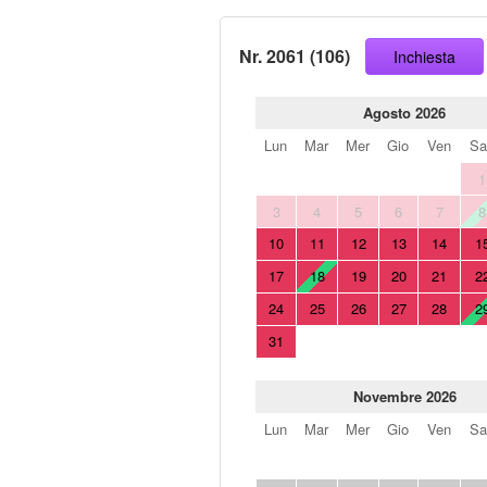
Nr. 2061 (106)
Inchiesta
Agosto 2026
Lun
Mar
Mer
Gio
Ven
Sa
1
3
4
5
6
7
8
10
11
12
13
14
1
17
18
19
20
21
2
24
25
26
27
28
2
31
Novembre 2026
Lun
Mar
Mer
Gio
Ven
Sa