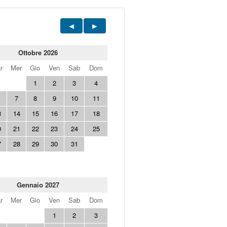
Ottobre 2026
r
Mer
Gio
Ven
Sab
Dom
1
2
3
4
7
8
9
10
11
3
14
15
16
17
18
0
21
22
23
24
25
7
28
29
30
31
Gennaio 2027
r
Mer
Gio
Ven
Sab
Dom
1
2
3