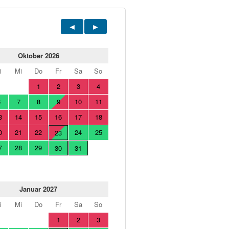
Oktober 2026
i
Mi
Do
Fr
Sa
So
1
2
3
4
6
7
8
9
10
11
3
14
15
16
17
18
0
21
22
24
25
23
7
28
29
30
31
Januar 2027
i
Mi
Do
Fr
Sa
So
1
2
3