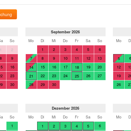
uchung
September 2026
Sa
So
Mo
Di
Mi
Do
Fr
Sa
So
Mo
D
1
2
3
4
5
6
1
2
8
9
7
8
9
10
11
12
13
5
15
16
15
16
17
19
20
12
1
14
18
22
23
22
23
24
26
27
19
2
21
25
29
30
28
29
30
26
2
Dezember 2026
Sa
So
Mo
Di
Mi
Do
Fr
Sa
So
Mo
D
1
6
1
2
3
4
5