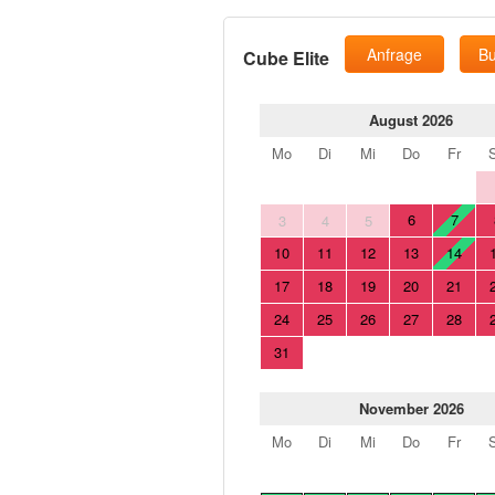
Anfrage
B
Cube Elite
August 2026
Mo
Di
Mi
Do
Fr
6
7
3
4
5
10
11
12
13
14
17
18
19
20
21
24
25
26
27
28
31
November 2026
Mo
Di
Mi
Do
Fr