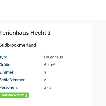
Ferienhaus Hecht 1
Südbrookmerland
Typ:
Ferienhaus
2
Größe:
60 m
Zimmer:
3
Schlafzimmer:
2
Personen:
2 - 4
Haustiere: max. 3