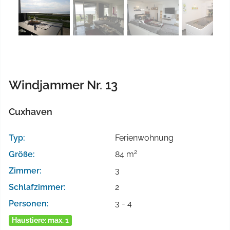
Windjammer Nr. 13
Cuxhaven
Typ:
Ferienwohnung
2
Größe:
84 m
Zimmer:
3
Schlafzimmer:
2
Personen:
3 - 4
Haustiere: max. 1