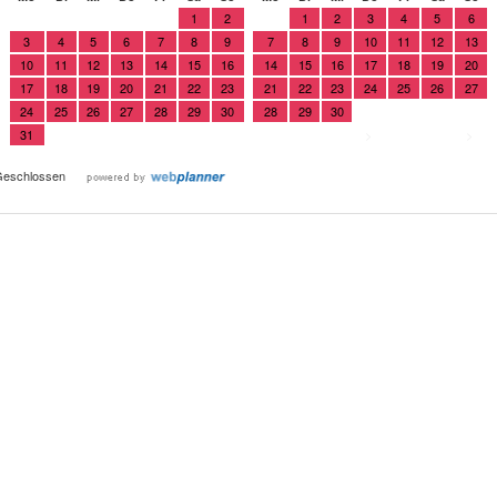
1
2
1
2
3
4
5
6
3
4
5
6
7
8
9
7
8
9
10
11
12
13
10
11
12
13
14
15
16
14
15
16
17
18
19
20
17
18
19
20
21
22
23
21
22
23
24
25
26
27
24
25
26
27
28
29
30
28
29
30
31
>
>
eschlossen