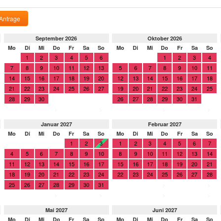
Anfrage
September 2026
Oktober 2026
Mo
Di
Mi
Do
Fr
Sa
So
Mo
Di
Mi
Do
Fr
Sa
So
1
2
3
4
5
6
1
2
3
4
7
8
9
10
11
12
13
5
6
7
8
9
10
11
14
15
16
17
18
19
20
12
13
14
15
16
17
18
21
22
23
24
25
26
27
19
20
21
22
23
24
25
28
29
30
26
27
28
29
30
31
>
>
>
>
Januar 2027
Februar 2027
Mo
Di
Mi
Do
Fr
Sa
So
Mo
Di
Mi
Do
Fr
Sa
So
1
2
3
1
2
3
4
5
6
7
4
5
6
7
8
9
10
8
9
10
11
12
13
14
11
12
13
14
15
16
17
15
16
17
18
19
20
21
18
19
20
21
22
23
24
22
23
24
25
26
27
28
25
26
27
28
29
30
31
>
>
>
>
>
>
Mai 2027
Juni 2027
Mo
Di
Mi
Do
Fr
Sa
So
Mo
Di
Mi
Do
Fr
Sa
So