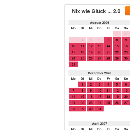
Nix wie Glück ... 2.0
August 2026
Mo
Di
Mi
Do
Fr
Sa
So
1
2
3
4
5
6
7
8
9
10
11
12
13
14
15
16
17
18
19
20
21
22
23
24
25
26
27
28
29
30
31
Dezember 2026
Mo
Di
Mi
Do
Fr
Sa
So
1
2
3
4
5
6
7
8
9
10
11
12
13
14
15
16
17
18
19
20
21
22
23
24
25
26
27
28
29
30
31
>
>
April 2027
Mo
Di
Mi
Do
Fr
Sa
So