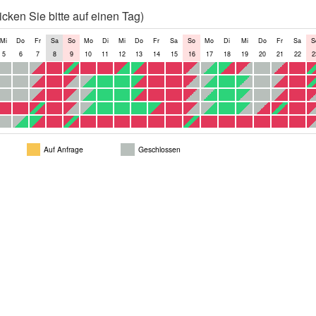
cken Sie bitte auf einen Tag)
Mi
Do
Fr
Sa
So
Mo
Di
Mi
Do
Fr
Sa
So
Mo
Di
Mi
Do
Fr
Sa
S
5
6
7
8
9
10
11
12
13
14
15
16
17
18
19
20
21
22
2
Auf Anfrage
Geschlossen