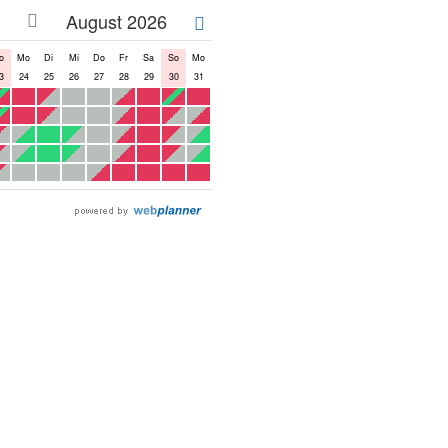
Monat
August 2026
später
o
Mo
Di
Mi
Do
Fr
Sa
So
Mo
3
24
25
26
27
28
29
30
31