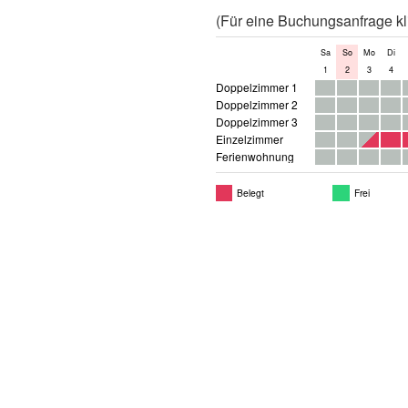
(Für eine Buchungsanfrage kli
Sa
So
Mo
Di
1
2
3
4
Doppelzimmer 1
Doppelzimmer 2
Doppelzimmer 3
Einzelzimmer
Ferienwohnung
Belegt
Frei